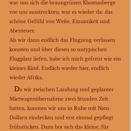
Tsumeb
war uns sich die braungrünen Khomasberge
zurück im Etosha
vor uns ausstreckten, war es wieder da: das
in den Caprivi
schöne Gefühl von Weite, Einsamkeit und
Ngepi Camp
Abenteuer.
Katima Mulilo
Als wir dann endlich das Flugzeug verlassen
Kasane
konnten und über diesen so untypischen
Victoriafälle
in den Chobe
Flugplatz liefen, habe ich mich gefreut wie ein
Linyanti
kleines Kind. Endlich wieder hier, endlich
Savuti Tag 1
wieder Afrika.
Savuti Tag 2
D
a wir zwischen Landung und geplanter
nach 3rd Bridge
Mietwagenübernahme zwei Stunden Zeit
Maun
Windhoek
hatten, konnten wir uns in Ruhe mit Nam-
Windhoek
Dollarn eindecken und erst einmal gepflegt
Rückflug
frühstücken. Dazu bot sich das kleine, für