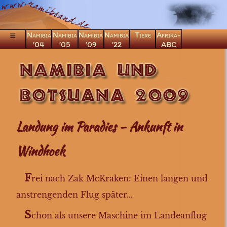
Namibia
Namibia
Namibia
Namibia
Tiere
Afrika-
’04
’05
’09
’22
ABC
Hinflug
Windhoek
Landung im Paradies – Ankunft in
Windhoek Tag 2
Sossusvlei
Windhoek
Naukluft
Swakopmund
F
rei nach Zak McKraken: Einen langen und
die Namib
anstrengenden Flug später...
in den Etosha
S
im Etosha N.P.
chon als unsere Maschine im Landeanflug