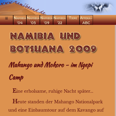
Namibia
Namibia
Namibia
Namibia
Tiere
Afrika-
’04
’05
’09
’22
ABC
Hinflug
Windhoek
Windhoek Tag 2
Mahango und Mokoro - im Ngepi
Sossusvlei
Naukluft
Camp
Swakopmund
die Namib
E
ine erholsame, ruhige Nacht später...
in den Etosha
H
im Etosha N.P.
eute standen der Mahango Nationalpark
Tsumeb
und eine Einbaumtour auf dem Kavango auf
zurück im Etosha