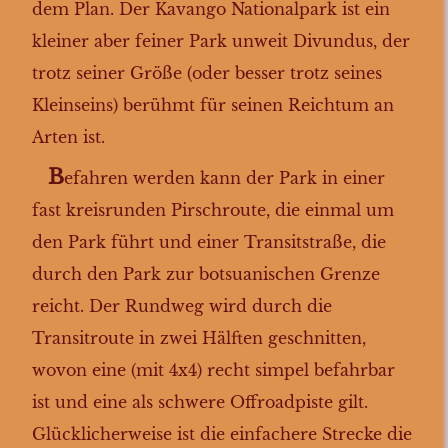
dem Plan. Der Kavango Nationalpark ist ein
in den Caprivi
kleiner aber feiner Park unweit Divundus, der
Ngepi Camp
trotz seiner Größe (oder besser trotz seines
Kleinseins) berühmt für seinen Reichtum an
Katima Mulilo
Arten ist.
Kasane
Victoriafälle
B
efahren werden kann der Park in einer
in den Chobe
fast kreisrunden Pirschroute, die einmal um
Linyanti
den Park führt und einer Transitstraße, die
Savuti Tag 1
durch den Park zur botsuanischen Grenze
Savuti Tag 2
reicht. Der Rundweg wird durch die
nach 3rd Bridge
Transitroute in zwei Hälften geschnitten,
Maun
Windhoek
wovon eine (mit 4x4) recht simpel befahrbar
Windhoek
ist und eine als schwere Offroadpiste gilt.
Rückflug
Glücklicherweise ist die einfachere Strecke die