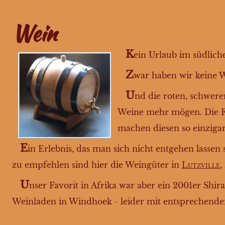
Wein
K
ein Urlaub im südliche
Z
war haben wir keine W
U
nd die roten, schwere
Weine mehr mögen. Die Fru
machen diesen so einzigar
E
in Erlebnis, das man sich nicht entgehen lassen 
zu empfehlen sind hier die Weingüter in
Lutzville
,
U
nser Favorit in Afrika war aber ein 2001er Shi
Weinladen in Windhoek - leider mit entsprechendem