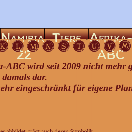
a
Namibia
Tiere
Afrika
’22
ABC
-ABC wird seit 2009 nicht mehr g
 damals dar.
 sehr eingeschränkt für eigene Pl
s abbildet, trägt auch deren Symbolik.