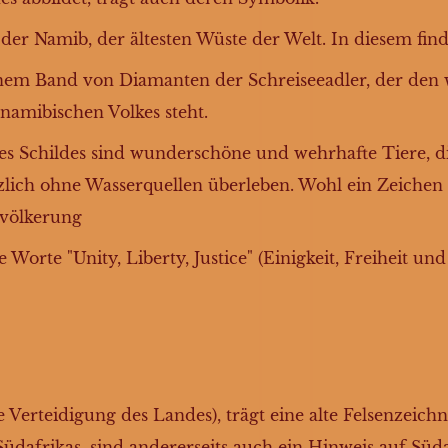
der Namib, der ältesten Wüste der Welt. In diesem find
nem Band von Diamanten der Schreiseeadler, der den 
 namibischen Volkes steht.
 des Schildes sind wunderschöne und wehrhafte Tiere,
zlich ohne Wasserquellen überleben. Wohl ein Zeichen 
evölkerung
Worte "Unity, Liberty, Justice" (Einigkeit, Freiheit und
ge Verteidigung des Landes), trägt eine alte Felsenzeich
 Südafrikas, sind andererseits auch ein Hinweis auf Sü