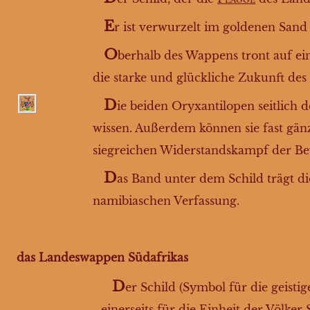
E
r ist verwurzelt im goldenen Sand 
O
berhalb des Wappens tront auf ei
die starke und glückliche Zukunft des
D
ie beiden Oryxantilopen seitlich
wissen. Außerdem können sie fast gän
siegreichen Widerstandskampf der B
D
as Band unter dem Schild trägt die 
namibiaschen Verfassung.
das Landeswappen Südafrikas
D
er Schild (Symbol für die geisti
einerseits für die Einheit der Völker