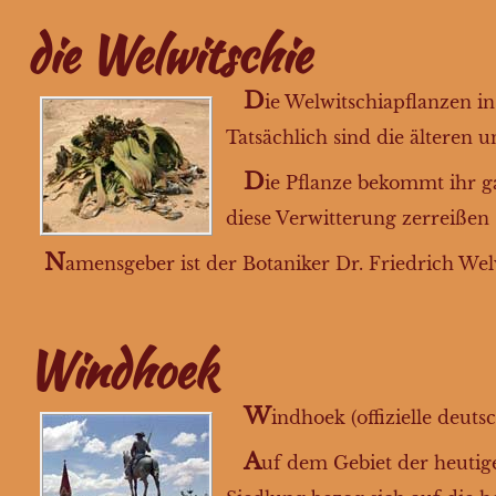
die Welwitschie
D
ie Welwitschiapflanzen i
Tatsächlich sind die älteren u
D
ie Pflanze bekommt ihr g
diese Verwitterung zerreißen
N
amensgeber ist der Botaniker Dr. Friedrich Welwi
Windhoek
W
indhoek (offizielle deu
A
uf dem Gebiet der heutig