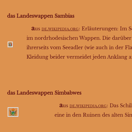
das Landeswappen Sambias
a
us
de.wikipedia.org
: Erläuterungen: Im S
im nordrhodesischen Wappen. Die darüber g
ihrerseits vom Seeadler (wie auch in der Fl
Kleidung beider vermeidet jeden Anklang an 
das Landeswappen Simbabwes
a
us
de.wikipedia.org
: Das Schi
eine in den Ruinen des alten 