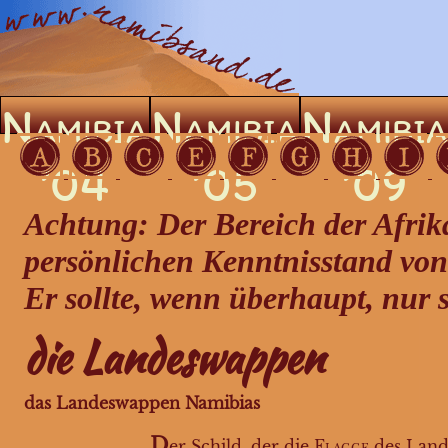
Namibia
Namibia
Namibi
’04
’05
’09
Achtung: Der Bereich der Afrika
persönlichen Kenntnisstand von
Er sollte, wenn überhaupt, nur
die Landeswappen
das Landeswappen Namibias
D
er Schild, der die
Flagge
des Lande