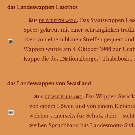
das Landeswappen Lesothos
a
us
de.wikipedia.org
: Das Staatswappen Leso
Speer, gekreut mit einer schränglinken tradi
oben von einem blauen Streifen gequert un
Wappen wurde am 4. Oktober 1966 zur Unabhä
Kuppe die des „Nationalberges“ Thababosiu, 
das Landeswappen von Swasiland
a
us
de.wikipedia.org
: Das Wappen Swasila
von einem Löwen und von einem Elefanten 
welcher seinerseits für Schutz steht – ste
weißen Spruchband das Landesmotto Siyin