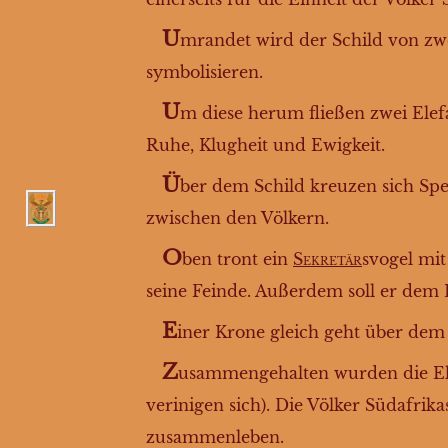
U
mrandet wird der Schild von zwe
symbolisieren.
U
m diese herum fließen zwei Elef
Ruhe, Klugheit und Ewigkeit.
Ü
ber dem Schild kreuzen sich Spe
zwischen den Völkern.
O
ben tront ein
Sekretär
svogel mit
seine Feinde. Außerdem soll er dem
E
iner Krone gleich geht über dem
Z
usammengehalten wurden die E
verinigen sich). Die Völker Südafrik
zusammenleben.