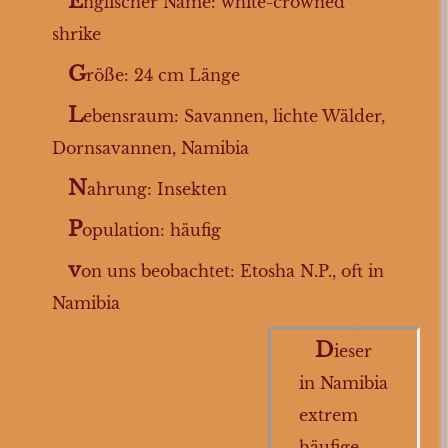
E
nglischer Name: white-crowned
Sperlingsvögel
shrike
Gelbbrust-
G
röße: 24 cm Länge
Feinsänger
L
Drosselschnäpper
ebensraum: Savannen, lichte Wälder,
Dornsavannen, Namibia
Kuckucksweber
N
Graubülbül
ahrung: Insekten
Bergstar
P
opulation: häufig
Maricoschnäpper
v
on uns beobachtet: Etosha N.P., oft in
Schnurrbärtchen
Namibia
Trauerdrongo
D
ieser
Maskenbülbül
in Namibia
Spornpieper
extrem
Kapammer
häufige