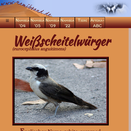
Namibia
Namibia
Namibia
Namibia
Tiere
Afrika-
’04
’05
’09
’22
ABC
×
Weißscheitelwürger
Säugetiere
(eurocephalus anguitimens)
Vögel
Greifvögel
Eulen
Laufvögel
Frankoline
Rackenvögel
Regenpfeifervögel
Hühnervögel