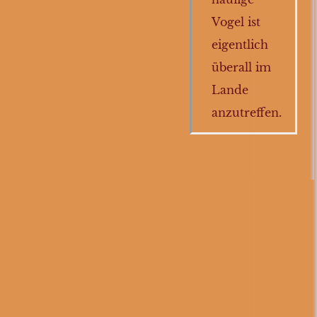
Ameisenschmätzer
Vogel ist
eigentlich
Weißbrauen-
überall im
rötel
Lande
Zirplerche
anzutreffen.
Rotbauchwürger
Fiskalwürger
Sumpfwürger
Maskenpirol
Gelbbauchbülbül
Kapsperling
Kurzzehenrötel
Oranjeschmätzer