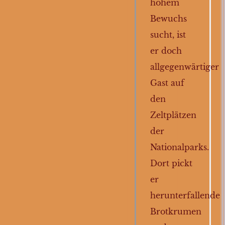
hohem
Eisvögel
Bewuchs
Papageien
sucht, ist
er doch
Pinguine
allgegenwärtiger
Wiedehopfe
Gast auf
Kriechtiere
den
Fische
Zeltplätzen
Wirbellose
der
Nationalparks.
Dort pickt
er
herunterfallende
Brotkrumen