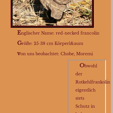
Hühnervögel
Sperlingsvögel
Rabenvögel
Taubenvögel
E
nglischer Name: red-necked francolin
Gänsevögel
G
röße: 25-38 cm Körperl&aum
Prachtfinken
v
on uns beobachtet: Chobe, Moremi
Flamingos
O
bwohl
Ruderfüßer
der
Spechtvögel
Rotkehlfrankolin
Reiher
eigentlich
Pelikane
stets
Kuckucksvögel
Schutz in
Schreitvögel