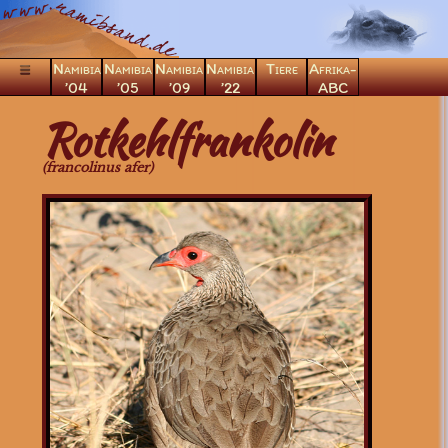
Namibia
Namibia
Namibia
Namibia
Tiere
Afrika-
’04
’05
’09
’22
ABC
×
Rotkehlfrankolin
Säugetiere
(francolinus afer)
Vögel
Greifvögel
Eulen
Laufvögel
Frankoline
Rotkehlfrankolin
Rackenvögel
Regenpfeifervögel