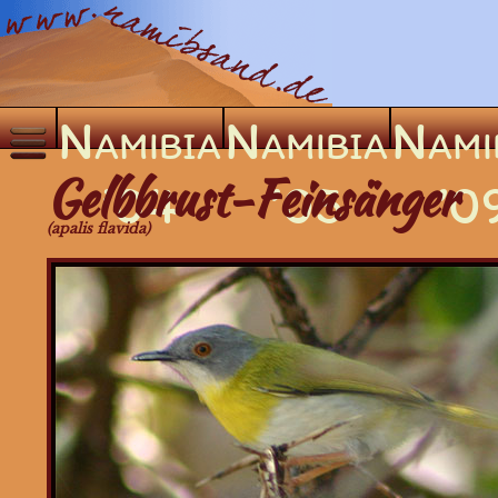
Namibia
Namibia
Nami
×
Gelbbrust-Feinsänger
’04
’05
’0
Säugetiere
(apalis flavida)
Vögel
Greifvögel
Eulen
Laufvögel
Frankoline
Rackenvögel
Regenpfeifervögel