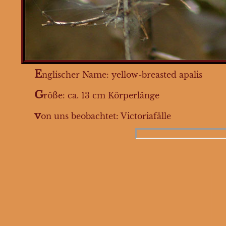
Hühnervögel
Sperlingsvögel
Gelbbrust-
Feinsänger
E
nglischer Name: yellow-breasted apalis
Drosselschnäpper
G
röße: ca. 13 cm Körperlänge
Kuckucksweber
Graubülbül
v
on uns beobachtet: Victoriafälle
Bergstar
Maricoschnäpper
Schnurrbärtchen
Trauerdrongo
Maskenbülbül
Spornpieper