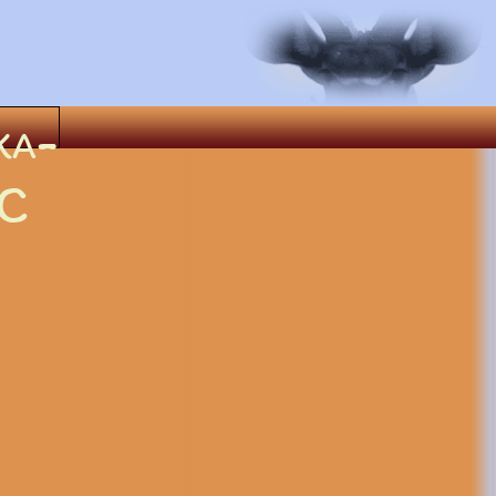
ka-
C