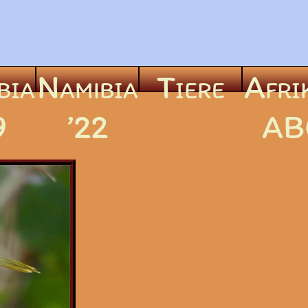
bia
Namibia
Tiere
Afri
9
’22
AB