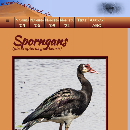
Namibia
Namibia
Namibia
Namibia
Tiere
Afrika-
’04
’05
’09
’22
ABC
×
Sporngans
Säugetiere
(plectropterus gambensis)
Vögel
Greifvögel
Eulen
Laufvögel
Frankoline
Rackenvögel
Regenpfeifervögel
Hühnervögel