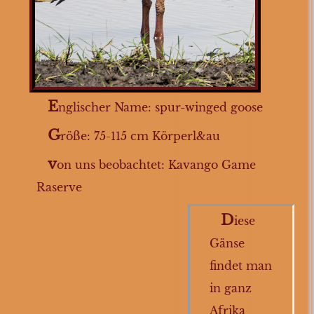
Sperlingsvögel
Rabenvögel
Taubenvögel
Gänsevögel
E
nglischer Name: spur-winged goose
Nilgans
G
Sporngans
röße: 75-115 cm Körperl&au
Prachtfinken
v
on uns beobachtet: Kavango Game
Flamingos
Raserve
Ruderfüßer
D
iese
Spechtvögel
Gänse
Reiher
findet man
Pelikane
in ganz
Afrika
Kuckucksvögel