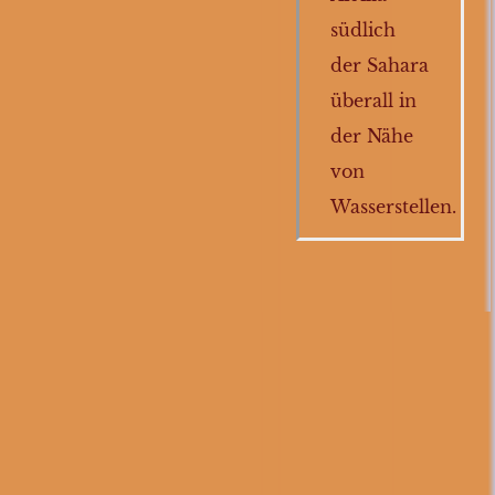
südlich
Schreitvögel
der Sahara
Eisvögel
überall in
Papageien
der Nähe
Pinguine
von
Wiedehopfe
Wasserstellen.
Kriechtiere
Fische
Wirbellose