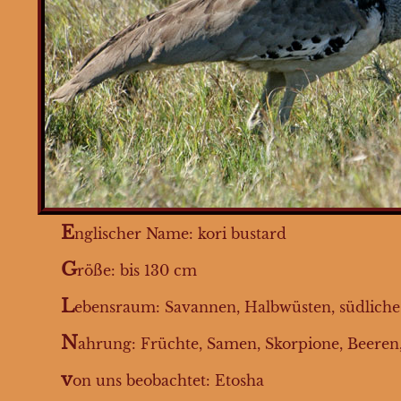
Nördliche
Gackeltrappe
Frankoline
Rackenvögel
Regenpfeifervögel
Hühnervögel
Sperlingsvögel
E
nglischer Name: kori bustard
Rabenvögel
Taubenvögel
G
röße: bis 130 cm
Gänsevögel
L
ebensraum: Savannen, Halbwüsten, südliche
Prachtfinken
N
ahrung: Früchte, Samen, Skorpione, Beeren, 
Flamingos
v
on uns beobachtet: Etosha
Ruderfüßer