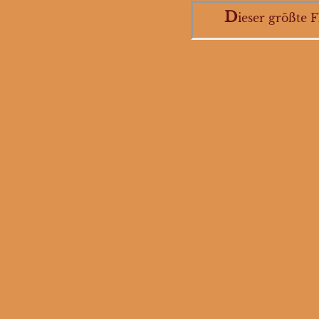
D
ieser größte 
Spechtvögel
Reiher
Pelikane
Kuckucksvögel
Schreitvögel
Eisvögel
Papageien
Pinguine
Wiedehopfe
Kriechtiere
Fische
Wirbellose