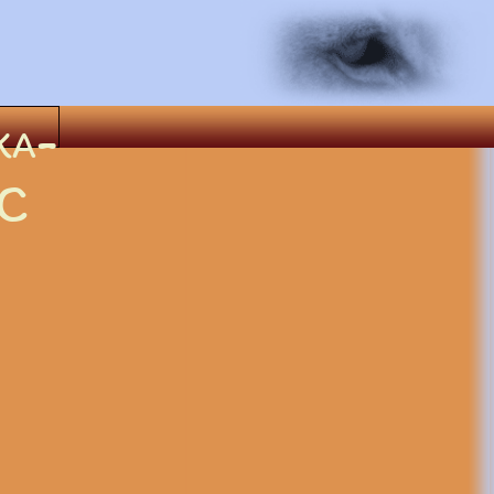
ka-
C