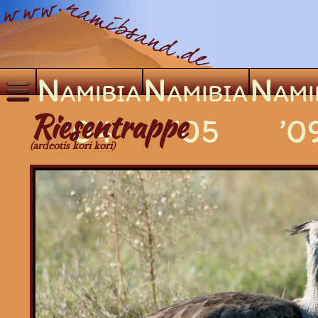
Namibia
Namibia
Nami
×
Riesentrappe
’04
’05
’0
Säugetiere
(ardeotis kori kori)
Vögel
Greifvögel
Eulen
Laufvögel
Strauß
Riesentrappe
Rotschopftrappe