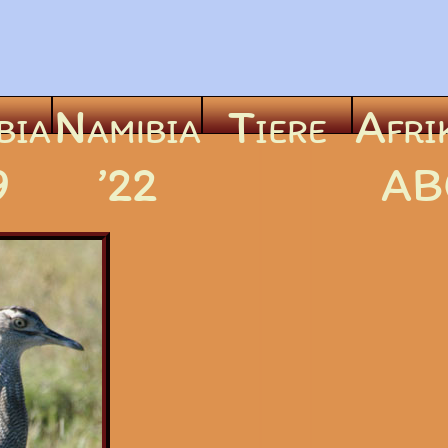
bia
Namibia
Tiere
Afri
9
’22
AB