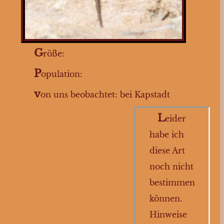
Agame
Gecko
EchseA
G
röße:
EchseD
P
opulation:
EchseE
v
on uns beobachtet: bei Kapstadt
EchseF
Krokodile
L
eider
Schlangen
habe ich
Fische
diese Art
noch nicht
Wirbellose
bestimmen
können.
Hinweise