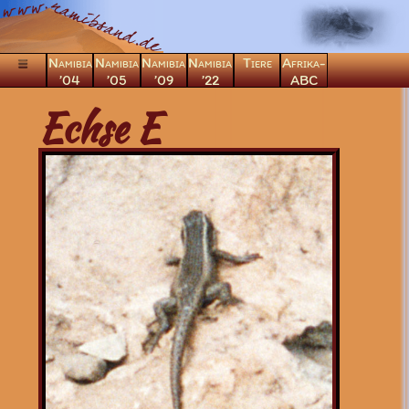
Namibia
Namibia
Namibia
Namibia
Tiere
Afrika-
’04
’05
’09
’22
ABC
×
Echse E
Säugetiere
Vögel
Kriechtiere
Echsen
Namaquachamäleon
Namibgecko
Nilwaran
Dueneneidechse
Skink